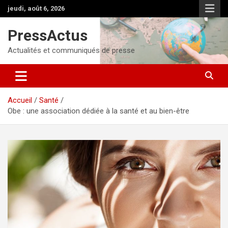
Aller
jeudi, août 6, 2026
au
contenu
PressActus
Actualités et communiqués de presse
Accueil
Santé
Obe : une association dédiée à la santé et au bien-être